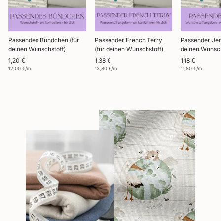
Passendes Bündchen (für
Passender French Terry
Passender Jer
deinen Wunschstoff)
(für deinen Wunschstoff)
deinen Wunsch
1,20 €
1,38 €
1,18 €
12,00 €/m
13,80 €/m
11,80 €/m