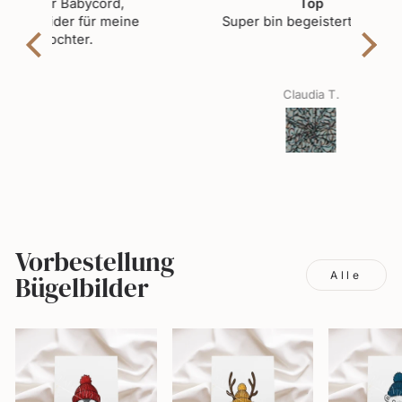
d,
Top
Toll
meine
Super bin begeistert. Danke
Toll
Claudia T.
Vorbestellung
Alle
Bügelbilder