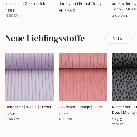
meliert mit Glitzereffekt
Jersey und French Terry
auf Rib Jersey
Terry & Musse
1,68 €
Ab 2,28 €
16,80 €/m
Ab 2,28 €
Neue Lieblingsstoffe
Alle
Dekosamt | Wanja | Flieder
Dekosamt | Wanja | Blush
Kunstleder | K
Dots | Midnig
1,25 €
1,25 €
12,50 €/m
12,50 €/m
1,75 €
17,50 €/m