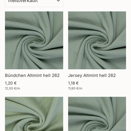
dich
selbst.
Bündchen Altmint hell 262
Jersey Altmint hell 262
1,20 €
1,18 €
12,00 €/m
11,80 €/m