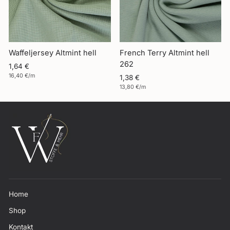
Waffeljersey Altmint hell
French Terry Altmint hell
262
1,64 €
16,40 €/m
1,38 €
13,80 €/m
Home
Shop
Kontakt