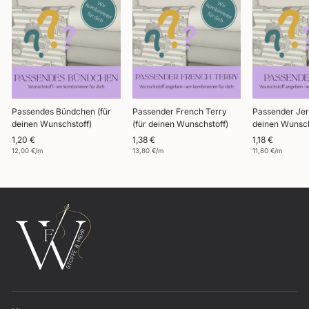
Passendes Bündchen (für
Passender French Terry
Passender Jer
deinen Wunschstoff)
(für deinen Wunschstoff)
deinen Wunsch
1,20 €
1,38 €
1,18 €
12,00 €/m
13,80 €/m
11,80 €/m