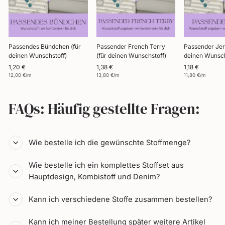
Passendes Bündchen (für
Passender French Terry
Passender Jer
deinen Wunschstoff)
(für deinen Wunschstoff)
deinen Wunsch
1,20 €
1,38 €
1,18 €
12,00 €/m
13,80 €/m
11,80 €/m
FAQs: Häufig gestellte Fragen:
Wie bestelle ich die gewünschte Stoffmenge?
Wie bestelle ich ein komplettes Stoffset aus
Hauptdesign, Kombistoff und Denim?
Kann ich verschiedene Stoffe zusammen bestellen?
Kann ich meiner Bestellung später weitere Artikel