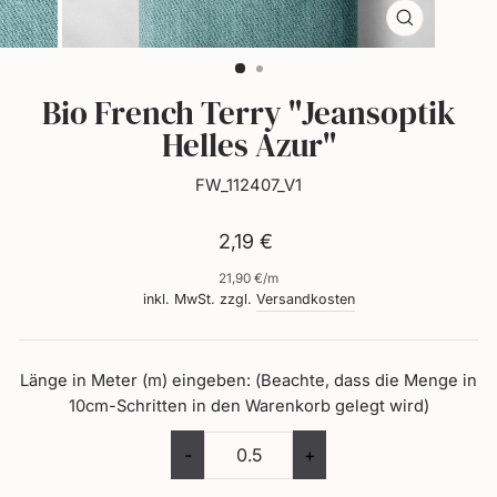
dich
selbst.
Schließen
(Esc)
Bio French Terry "Jeansoptik
Helles Azur"
FW_112407_V1
Normaler
2,19 €
Preis
21,90 €
/
m
inkl. MwSt. zzgl.
Versandkosten
Länge in Meter (m) eingeben: (Beachte, dass die Menge in
10cm-Schritten in den Warenkorb gelegt wird)
-
+