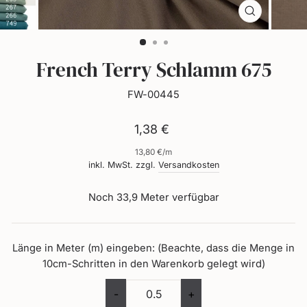
dich
selbst.
Schließen
(Esc)
French Terry Schlamm 675
FW-00445
Normaler
1,38 €
Preis
13,80 €
/
m
inkl. MwSt. zzgl.
Versandkosten
Noch 33,9 Meter verfügbar
Länge in Meter (m) eingeben: (Beachte, dass die Menge in
10cm-Schritten in den Warenkorb gelegt wird)
-
+