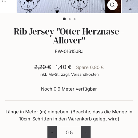
dich
selbst.
Schließen
(Esc)
Rib Jersey "Otter Herznase -
Allover"
FW-01615JRJ
Normaler
Sonderpreis
2,20 €
1,40 €
Spare 0,80 €
Preis
inkl. MwSt. zzgl.
Versandkosten
Noch 0,9 Meter verfügbar
Länge in Meter (m) eingeben: (Beachte, dass die Menge in
10cm-Schritten in den Warenkorb gelegt wird)
-
+