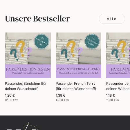
Unsere Bestseller
Alle
Passendes Bündchen (für
Passender French Terry
Passender Jer
deinen Wunschstoff)
(für deinen Wunschstoff)
deinen Wunsch
1,20 €
1,38 €
1,18 €
12,00 €/m
13,80 €/m
11,80 €/m