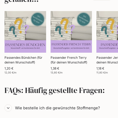
Passendes Bündchen (für
Passender French Terry
Passender Jer
deinen Wunschstoff)
(für deinen Wunschstoff)
deinen Wunsch
1,20 €
1,38 €
1,18 €
12,00 €/m
13,80 €/m
11,80 €/m
FAQs: Häufig gestellte Fragen:
Wie bestelle ich die gewünschte Stoffmenge?