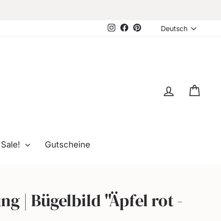
Sprache
Instagram
Facebook
Pinterest
Deutsch
Einloggen
Eink
Sale!
Gutscheine
ng | Bügelbild "Äpfel rot -