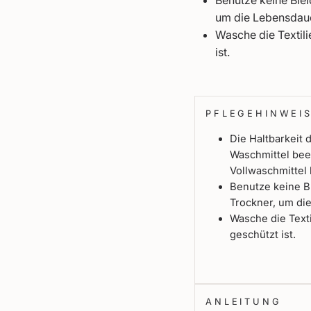
Benutze keine Ble
um die Lebensdaue
Wasche die Textili
ist.
PFLEGEHINWEI
Die Haltbarkeit
Waschmittel bee
Vollwaschmittel 
Benutze keine B
Trockner, um di
Wasche die Texti
geschützt ist.
ANLEITUNG