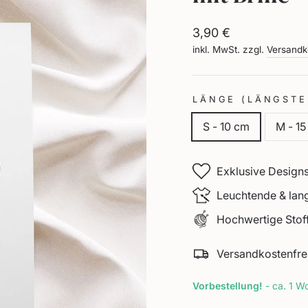
Normaler
3,90 €
Preis
inkl. MwSt. zzgl.
Versandk
LÄNGE (LÄNGSTE
S - 10 cm
M - 1
Exklusive Designs
Leuchtende & lan
Hochwertige Stoff
Versandkostenfre
Vorbestellung!
- ca. 1 Wo