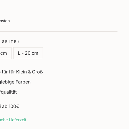
osten
 SEITE)
5 cm
L - 20 cm
 für für Klein & Groß
glebige Farben
qualität
i ab 100€
che Lieferzeit