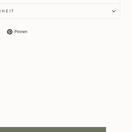
RHEIT
Auf
Auf
Pinnen
X
Pinterest
twittern
pinnen