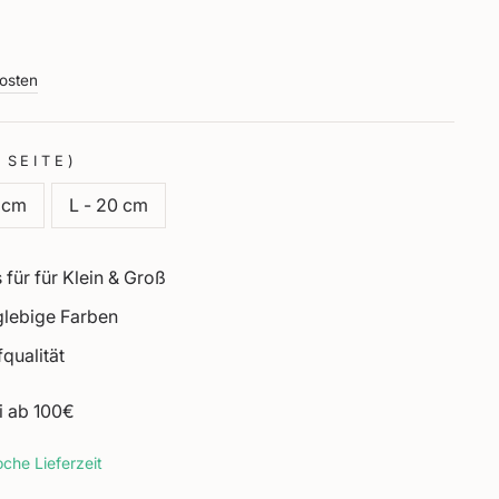
osten
 SEITE)
5 cm
L - 20 cm
 für für Klein & Groß
glebige Farben
qualität
i ab 100€
che Lieferzeit