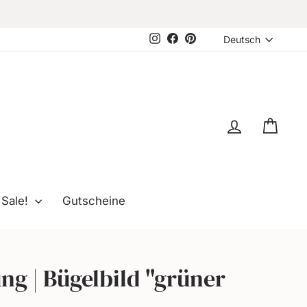
Sprache
Instagram
Facebook
Pinterest
Deutsch
Einloggen
Eink
Sale!
Gutscheine
ng | Bügelbild "grüner