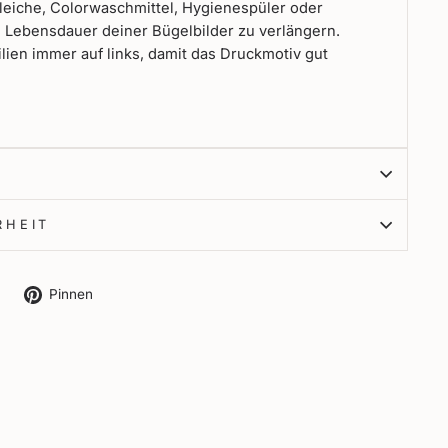
leiche, Colorwaschmittel, Hygienespüler oder
e Lebensdauer deiner Bügelbilder zu verlängern.
lien immer auf links, damit das Druckmotiv gut
RHEIT
Auf
Auf
Pinnen
X
Pinterest
twittern
pinnen