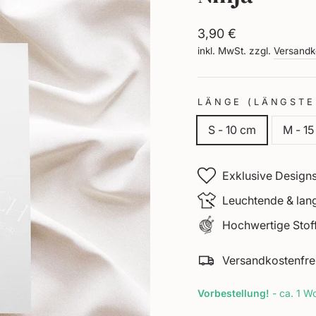
Normaler
3,90 €
Preis
inkl. MwSt. zzgl.
Versandk
LÄNGE (LÄNGSTE
S - 10 cm
M - 1
Exklusive Designs
Leuchtende & lan
Hochwertige Stoff
Versandkostenfre
Vorbestellung!
- ca. 1 Wo