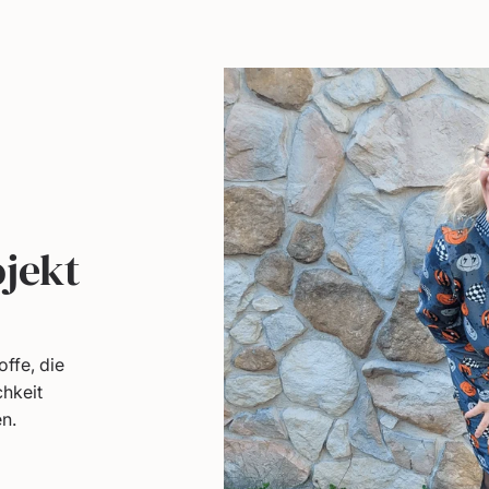
jekt
ffe, die
chkeit
en.