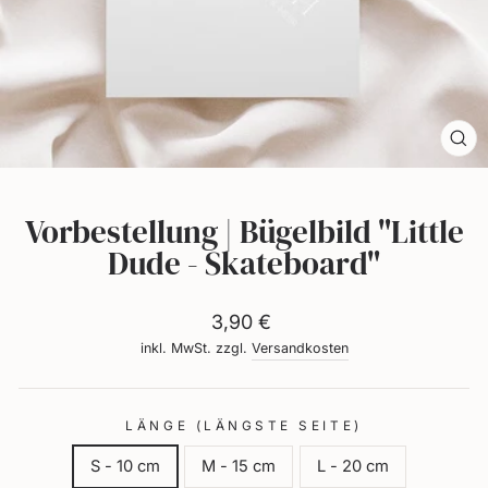
dich
selbst.
Sch
(Es
Vorbestellung | Bügelbild "Little
Dude - Skateboard"
Normaler
3,90 €
Preis
inkl. MwSt. zzgl.
Versandkosten
LÄNGE (LÄNGSTE SEITE)
S - 10 cm
M - 15 cm
L - 20 cm