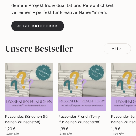
deinem Projekt Individualität und Persönlichkeit
verleihen – perfekt für kreative Näher*innen.
Jetzt entdecken
Unsere Bestseller
Alle
Passendes Bündchen (für
Passender French Terry
Passender Jer
deinen Wunschstoff)
(für deinen Wunschstoff)
deinen Wunsch
1,20 €
1,38 €
1,18 €
12,00 €/m
13,80 €/m
11,80 €/m