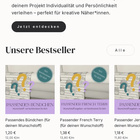
deinem Projekt Individualität und Persönlichkeit
verleihen – perfekt für kreative Näher*innen.
Jetzt entdecken
Unsere Bestseller
Alle
Passendes Bündchen (für
Passender French Terry
Passender Jer
deinen Wunschstoff)
(für deinen Wunschstoff)
deinen Wunsch
1,20 €
1,38 €
1,18 €
12,00 €/m
13,80 €/m
11,80 €/m