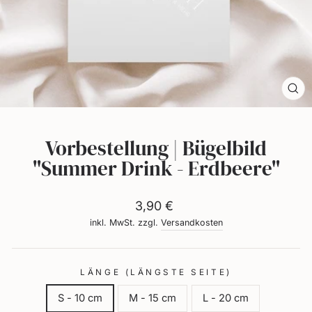
dich
selbst.
Sch
(Es
Vorbestellung | Bügelbild
"Summer Drink - Erdbeere"
Normaler
3,90 €
Preis
inkl. MwSt. zzgl.
Versandkosten
LÄNGE (LÄNGSTE SEITE)
S - 10 cm
M - 15 cm
L - 20 cm