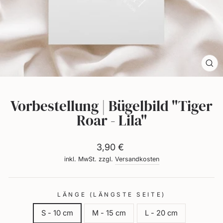
dich
selbst.
Sch
(Es
Vorbestellung | Bügelbild "Tiger
Roar - Lila"
Normaler
3,90 €
Preis
inkl. MwSt. zzgl.
Versandkosten
LÄNGE (LÄNGSTE SEITE)
S - 10 cm
M - 15 cm
L - 20 cm