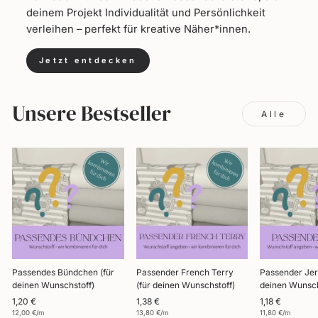
deinem Projekt Individualität und Persönlichkeit
verleihen – perfekt für kreative Näher*innen.
Jetzt entdecken
Unsere Bestseller
Alle
Passendes Bündchen (für
Passender French Terry
Passender Jer
deinen Wunschstoff)
(für deinen Wunschstoff)
deinen Wunsch
1,20 €
1,38 €
1,18 €
12,00 €/m
13,80 €/m
11,80 €/m